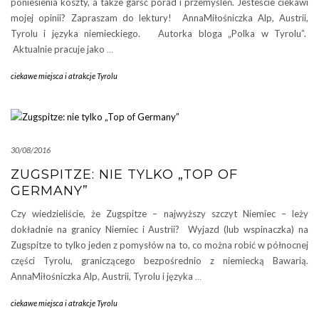
poniesienia koszty, a także garść porad i przemyśleń. Jesteście ciekawi
mojej opinii? Zapraszam do lektury! AnnaMiłośniczka Alp, Austrii,
Tyrolu i języka niemieckiego. Autorka bloga „Polka w Tyrolu”.
Aktualnie pracuje jako
…
ciekawe miejsca i atrakcje Tyrolu
30/08/2016
ZUGSPITZE: NIE TYLKO „TOP OF
GERMANY”
Czy wiedzieliście, że Zugspitze – najwyższy szczyt Niemiec – leży
dokładnie na granicy Niemiec i Austrii? Wyjazd (lub wspinaczka) na
Zugspitze to tylko jeden z pomysłów na to, co można robić w północnej
części Tyrolu, graniczącego bezpośrednio z niemiecką Bawarią.
AnnaMiłośniczka Alp, Austrii, Tyrolu i języka
…
ciekawe miejsca i atrakcje Tyrolu