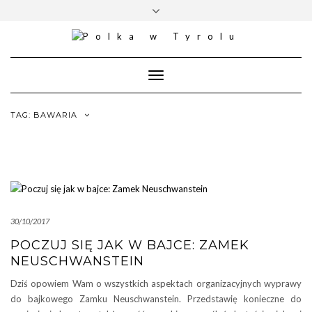
Skip
Toggle
to
header
content
Toggle
Navigation
TAG: BAWARIA
30/10/2017
POCZUJ SIĘ JAK W BAJCE: ZAMEK
NEUSCHWANSTEIN
Dziś opowiem Wam o wszystkich aspektach organizacyjnych wyprawy
do bajkowego Zamku Neuschwanstein. Przedstawię konieczne do