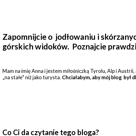
Zapomnijcie o jodłowaniu i skórzanyc
górskich widoków. Poznajcie prawdziw
Mam na imię Anna i jestem miłośniczką Tyrolu, Alp i Austrii
„na stałe” niż jako turysta.
Chciałabym, aby mój blog był dla
Co Ci da czytanie tego bloga?