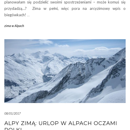
planowałam się podzielić swoimi spostrzeżeniami – może komuś się
przydadzą…? Zima w pełni, więc pora na arcyzimowy wpis o
biegówkach!
…
zima w Alpach
08/01/2017
ALPY ZIMĄ: URLOP W ALPACH OCZAMI
POLKI