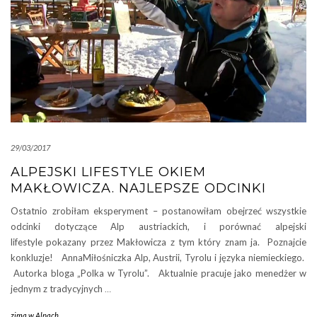
29/03/2017
ALPEJSKI LIFESTYLE OKIEM
MAKŁOWICZA. NAJLEPSZE ODCINKI
Ostatnio zrobiłam eksperyment – postanowiłam obejrzeć wszystkie
odcinki dotyczące Alp austriackich, i porównać alpejski
lifestyle pokazany przez Makłowicza z tym który znam ja. Poznajcie
konkluzje! AnnaMiłośniczka Alp, Austrii, Tyrolu i języka niemieckiego.
Autorka bloga „Polka w Tyrolu”. Aktualnie pracuje jako menedżer w
jednym z tradycyjnych
…
zima w Alpach