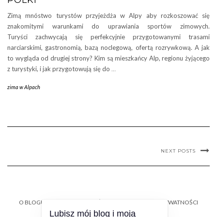
Zimą mnóstwo turystów przyjeżdża w Alpy aby rozkoszować się
znakomitymi warunkami do uprawiania sportów zimowych.
Turyści zachwycają się perfekcyjnie przygotowanymi trasami
narciarskimi, gastronomią, bazą noclegową, ofertą rozrywkową. A jak
to wygląda od drugiej strony? Kim są mieszkańcy Alp, regionu żyjącego
z turystyki, i jak przygotowują się do
…
zima w Alpach
NEXT POSTS
O BLOGU
KONTAKT
WSPÓŁPRACA
POLITYKA PRYWATNOŚCI