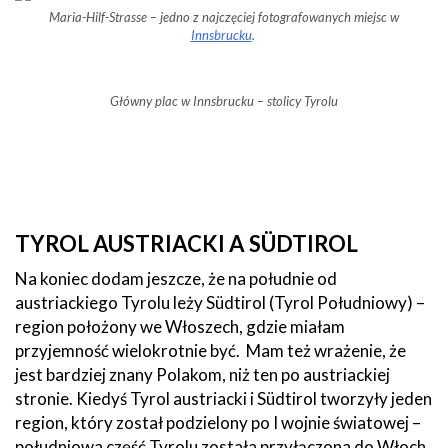
Maria-Hilf-Strasse – jedno z najczęciej fotografowanych miejsc w
Innsbrucku
.
Główny plac w Innsbrucku – stolicy Tyrolu
TYROL AUSTRIACKI A SÜDTIROL
Na koniec dodam jeszcze, że na południe od
austriackiego Tyrolu leży Südtirol (Tyrol Południowy) –
region położony we Włoszech, gdzie miałam
przyjemność wielokrotnie być. Mam też wrażenie, że
jest bardziej znany Polakom, niż ten po austriackiej
stronie. Kiedyś Tyrol austriacki i Südtirol tworzyły jeden
region, który został podzielony po I wojnie światowej –
południowa część Tyrolu została przyłączona do Włoch.