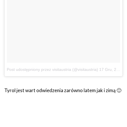
Post udostępniony przez visitaustria (@visitaustria)
17 Gru, 2017 o 3:04 PST
Tyrol jest wart odwiedzenia zarówno latem jak i zimą 🙂