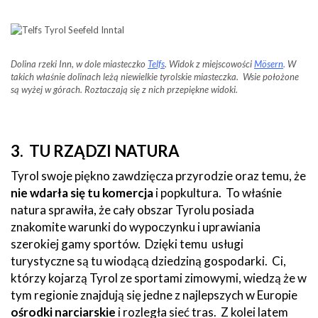
Dolina rzeki Inn, w dole miasteczko
Telfs
. Widok z miejscowości
Mösern
.
W
takich właśnie dolinach leżą niewielkie tyrolskie miasteczka. Wsie położone
są wyżej w górach. Roztaczają się z nich przepiękne widoki.
3. TU RZĄDZI NATURA
Tyrol swoje piękno zawdzięcza przyrodzie oraz temu, że
nie wdarła się tu komercja
i popkultura. To właśnie
natura sprawiła, że cały obszar Tyrolu posiada
znakomite warunki do wypoczynku i uprawiania
szerokiej gamy sportów. Dzięki temu usługi
turystyczne są tu wiodącą dziedziną gospodarki. Ci,
którzy kojarzą Tyrol ze sportami zimowymi, wiedzą że w
tym regionie znajdują się jedne z najlepszych w Europie
ośrodki narciarskie
i rozległa sieć tras. Z kolei latem