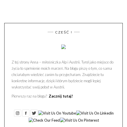
CZEŚĆ !
Z tej strony Anna – miłośniczka Alp i Austrii. Tyrol jako miejsce do
życia to spełnienie moich marzeń. Na blogu piszę o tym, co sama
chciałabym wiedzieć zanim tu przyjechałam. Znajdziecie tu
konkretne informacje, dzięki którym będziecie mogli lepiej
wykorzystać swój pobyt w Austrii.
Pierwszy raz na blogu?
Zacznij tutaj!