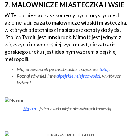
7. MALOWNICZE MIASTECZKA I WSIE
W Tyrolu nie spotkasz komercyjnych turystycznych
aglomeracji. Są za to
malownicze wioski i miasteczk
a,
w których odetchniesz i nabierzesz ochoty do życia.
Stolicą Tyrolu jest
Innsbruck
. Mimo iż jest jednym z
większych i nowocześniejszych miast, nie zatracił
górskiego uroku i jest idealnym wzorem alpejskiej
metropolii.
Mój przewodnik po Innsbrucku znajdziesz
tutaj
.
Poznaj również inne
alpejskie miejscowości
, w których
byłam!
M
ö
sern
– jedno z wielu miejsc nieskażonych komercją.