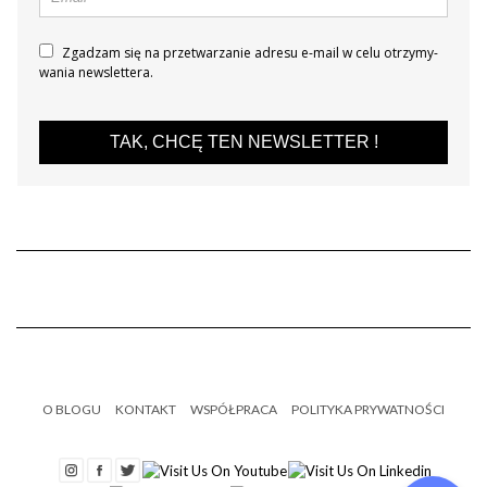
Zgadzam się na prze­twa­rza­nie adresu e-mail w celu otrzy­my­
wa­nia new­slet­tera.
TAK, CHCĘ TEN NEWSLETTER !
O BLOGU
KONTAKT
WSPÓŁPRACA
POLITYKA PRYWATNOŚCI