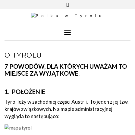
Skip
Toggle
to
header
content
Toggle
Navigation
O TYROLU
7 POWODÓW, DLA KTÓRYCH UWAŻAM TO
MIEJSCE ZA WYJĄTKOWE.
1. POŁOŻENIE
Tyrol leży w zachodniej części Austrii. To jeden z jej tzw.
krajów związkowych. Na mapie administracyjnej
wygląda to następująco: