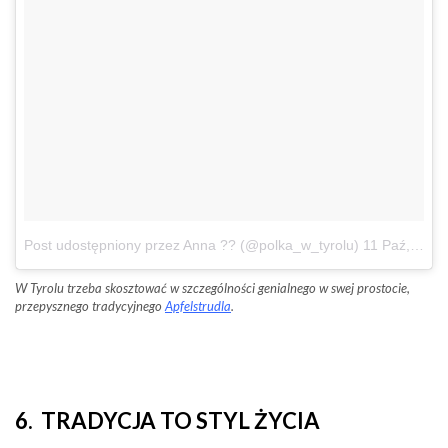
Post udostępniony przez Anna ?? (@polka_w_tyrolu)
11 Paź, 2017 o 6:49 PDT
W Tyrolu trzeba skosztować w szczególności genialnego w swej prostocie,
przepysznego tradycyjnego
Apfelstrudla
.
6. TRADYCJA TO STYL ŻYCIA