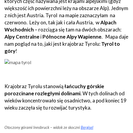
których część nazywana jest krajami alpejskimi (gdyż
większość ich powierzchni leży na obszarze Alp). Jednym
z nich jest Austria. Tyrol na mapie zaznaczyłam na
czerwono. Leży on, tak jak i cała Austria, w
Alpach
Wschodnich
– rozciąga się tam na dwóch obszarach:
Alpy Centralne
i
Północne Alpy Wapienne
. Mapa daje
nam pogląd na to, jaki jest krajobraz Tyrolu:
Tyrol to
góry
!
Krajobraz Tyrolu stanowią
łańcuchy górskie
porozcinane rozległymi dolinami
. W tych dolinach od
wieków koncentrowało się osadnictwo, a pod koniec 19
wieku zaczęła się tu rozwijać turystyka.
Otoczony górami Innsbruck – widok ze skoczni
Bergisel