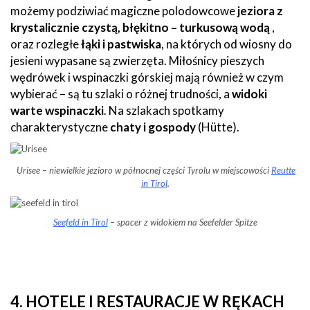
możemy podziwiać magiczne polodowcowe
jeziora z
krystalicznie czystą, błękitno – turkusową wodą
,
oraz rozległe
łąki i pastwiska
, na których od wiosny do
jesieni wypasane są zwierzęta. Miłośnicy pieszych
wędrówek i wspinaczki górskiej mają również w czym
wybierać – są tu szlaki o różnej trudności, a
widoki
warte wspinaczki
. Na szlakach spotkamy
charakterystyczne
chaty i gospody
(Hütte).
Urisee – niewielkie jezioro w północnej części Tyrolu w miejscowości
Reutte
in Tirol
.
Seefeld in Tirol
– spacer z widokiem na Seefelder Spitze
4. HOTELE I RESTAURACJE W RĘKACH