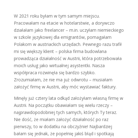
W 2021 roku byłam w tym samym miejscu.
Pracowałam na etacie w hotelarstwie, a dorywczo
działałam jako freelancer – m.in. uczyłam niemieckiego
w szkole językowej dla emigrantów, pomagałam
Polakom w austriackich urzędach. Pewnego razu trafił
mi się większy klient – polska firma budowlana
prowadząca działalność w Austrii, która potrzebowała
moich usług jako wirtualnej asystentki. Nasza
współpraca rozwinęła się bardzo szybko.
Zrozumiałam, że nie ma już odwrotu – musiałam
założyć firmę w Austrii, aby móc wystawiać faktury.
Minęły już cztery lata odkąd założyłam własną firmę w
Austrii. Na początku obawiałam się wielu rzeczy –
najprawdopodobniej tych samych, których Ty teraz.
Nie dość, że miałam założyć działalność po raz
pierwszy, to w dodatku na obczyźnie! Najbardziej
bałam się jednak, że popełnię jakiś błąd i spotkają