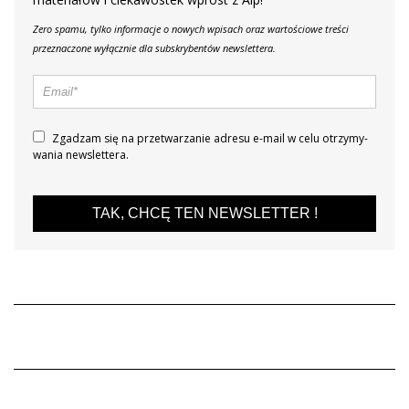
Zero spamu, tylko informacje o nowych wpisach oraz wartościowe treści
przeznaczone wyłącznie dla subskrybentów newslettera.
Zgadzam się na prze­twa­rza­nie adresu e-mail w celu otrzy­my­
wa­nia new­slet­tera.
TAK, CHCĘ TEN NEWSLETTER !