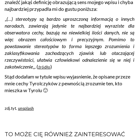
znaleźć jakąś definicję obrazującą sens mojego wpisu i chyba
najbardziej przypadła mi do gustu poniższa:
„
(…) stereotypy są bardzo uproszczoną informacją o innych
narodach, zawierają jedynie te najbardziej wyraziste dla
obserwatora cechy, bazują na niewielkiej ilości danych, nie są
więc obrazem całościowym i precyzyjnym. Pomimo to
powstawanie stereotypów to forma lepszego zrozumienia i
zaklasyfikowania zachodzących zjawisk lub otaczającej
rzeczywistości, ułatwia człowiekowi odnalezienie się w niej i
zakotwiczenie
„. (
)
źródło
Stąd dodałam w tytule wpisu wyjasnienie, że opisane przeze
mnie cechy Tyrolczyków z pewnością zrozumie ten, kto
mieszka w Tyrolu 🙂
zdj.tyt.
unsplash
TO MOŻE CIĘ RÓWNIEŻ ZAINTERESOWAĆ