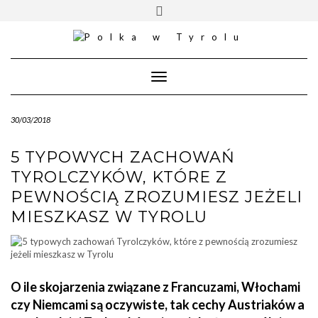
Skip
Toggle
to
header
content
Toggle
Navigation
30/03/2018
5 TYPOWYCH ZACHOWAŃ
TYROLCZYKÓW, KTÓRE Z
PEWNOŚCIĄ ZROZUMIESZ JEŻELI
MIESZKASZ W TYROLU
O ile skojarzenia związane z Francuzami, Włochami
czy Niemcami są oczywiste, tak cechy Austriaków a