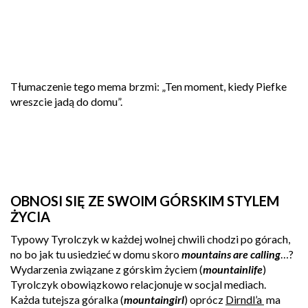
Tłumaczenie tego mema brzmi: „Ten moment, kiedy Piefke
wreszcie jadą do domu”.
OBNOSI SIĘ ZE SWOIM GÓRSKIM STYLEM
ŻYCIA
Typowy Tyrolczyk w każdej wolnej chwili chodzi po górach,
no bo jak tu usiedzieć w domu skoro
mountains are calling
…?
Wydarzenia związane z górskim życiem (
mountainlife
)
Tyrolczyk obowiązkowo relacjonuje w socjal mediach.
Każda tutejsza góralka (
mountaingirl
) oprócz
Dirndl’a
ma