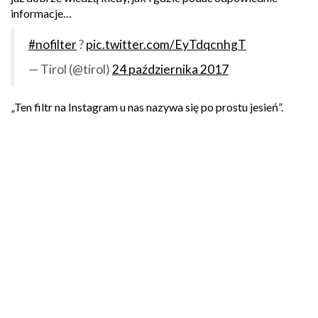
informacje…
#nofilter
?
pic.twitter.com/EyTdqcnhgT
— Tirol (@tirol)
24 października 2017
„Ten filtr na Instagram u nas nazywa się po prostu jesień”.