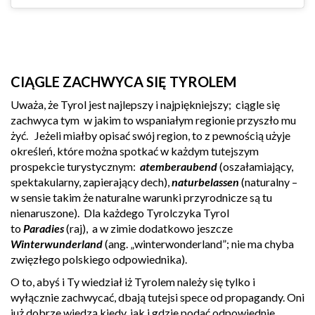
CIĄGLE ZACHWYCA SIĘ TYROLEM
Uważa, że Tyrol jest najlepszy i najpiękniejszy; ciągle się
zachwyca tym w jakim to wspaniałym regionie przyszło mu
żyć. Jeżeli miałby opisać swój region, to z pewnością użyje
określeń, które można spotkać w każdym tutejszym
prospekcie turystycznym:
atemberaubend
(oszałamiający,
spektakularny, zapierający dech),
naturbelassen
(naturalny –
w sensie takim że naturalne warunki przyrodnicze są tu
nienaruszone). Dla każdego Tyrolczyka Tyrol
to
Paradies
(raj)
, a w zimie dodatkowo jeszcze
Winterwunderland
(ang. „winterwonderland”; nie ma chyba
zwięzłego polskiego odpowiednika).
O to, abyś i Ty wiedział iż Tyrolem należy się tylko i
wyłącznie zachwycać, dbają tutejsi spece od propagandy. Oni
już dobrze wiedzą kiedy, jak i gdzie podać odpowiednie