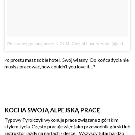
Post udostępniony przez NIDUM: Casual Luxury Hotel (@nidum_casual_luxury_hotel)
o prostu masz sobie hotel. Swój własny. Do końca życia nie
P
musisz pracować, how couldn’t you love it…?
KOCHA SWOJĄ ALPEJSKĄ PRACĘ
Typowy Tyrolczyk wykonuje prace związane z górskim
stylem życia. Często pracuje więc jako przewodnik górski lub
instruktor jazdy na nartach / desce. Wszyscy tutaj bardzo