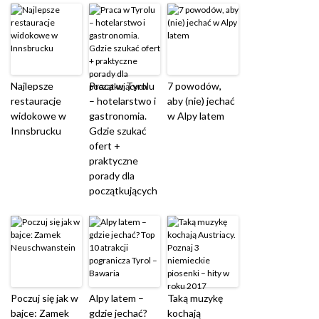
Najlepsze
Praca w Tyrolu
7 powodów,
restauracje
– hotelarstwo i
aby (nie) jechać
widokowe w
gastronomia.
w Alpy latem
Innsbrucku
Gdzie szukać
ofert +
praktyczne
porady dla
początkujących
Poczuj się jak w
Alpy latem –
Taką muzykę
bajce: Zamek
gdzie jechać?
kochają