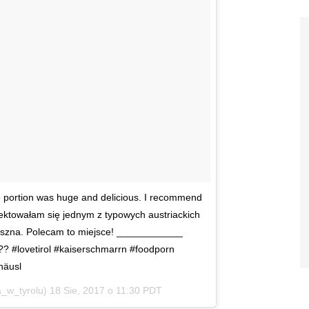
e portion was huge and delicious. I recommend
lektowałam się jednym z typowych austriackich
yszna. Polecam to miejsce! ____________
a?? #lovetirol #kaiserschmarrn #foodporn
häusl
a_w_tyrolu)
18 Sie, 2017 o 11:30 PDT