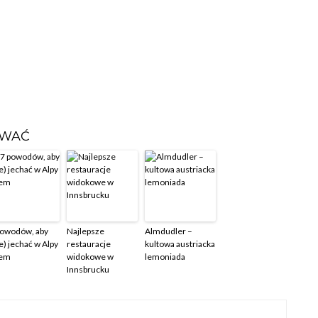
OWAĆ
powodów, aby
Najlepsze
Almdudler –
e) jechać w Alpy
restauracje
kultowa austriacka
tem
widokowe w
lemoniada
Innsbrucku