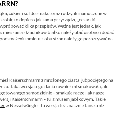
ARRN?
ąka, cukier i sól do smaku, oraz rodzynki namoczone w
 zrobię to dopiero jak sama przyrządzę „cesarski
wypróbować kilka przepisów. Ważne jest jednak, jak
s mieszania składników białko należy ubić osobno i dodać
o podsmażeniu omletu z obu stron należy go porozrywać na
nież Kaiserschmarrn z mrożonego ciasta, już pociętego na
zczu. Taka wersja tego dania również mi smakowała, ale
ygotowanego samodzielnie – smakuje raczej jak nasze
e wersji Kaiserschmarrn – tu z musem jabłkowym. Takie
ter
w Nesselwängle. Ta wersja też znacznie tańsza niż