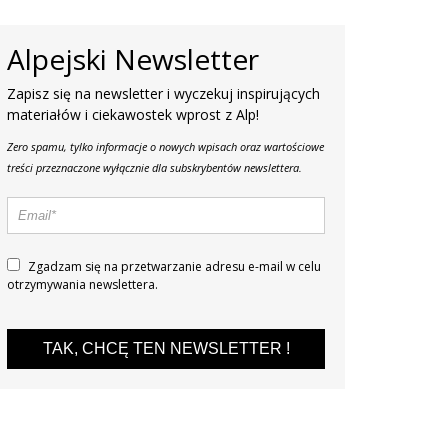
Alpejski Newsletter
Zapisz się na newsletter i wyczekuj inspirujących
materiałów i ciekawostek wprost z Alp!
Zero spamu, tylko informacje o nowych wpisach oraz wartościowe
treści przeznaczone wyłącznie dla subskrybentów newslettera.
Zgadzam się na prze­twa­rza­nie adresu e-mail w celu
otrzy­my­wa­nia new­slet­tera.
TAK, CHCĘ TEN NEWSLETTER !