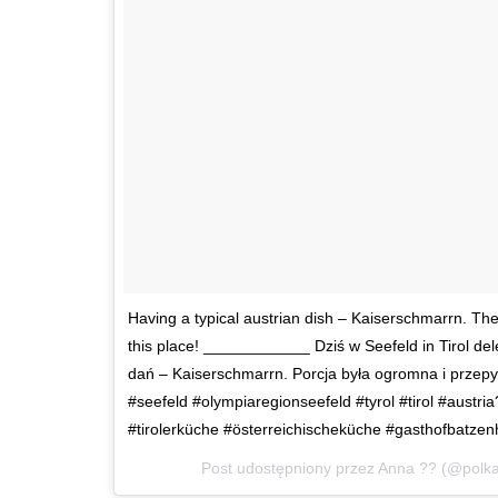
Having a typical austrian dish – Kaiserschmarrn. Th
this place! ____________ Dziś w Seefeld in Tirol de
dań – Kaiserschmarrn. Porcja była ogromna i przep
#seefeld #olympiaregionseefeld #tyrol #tirol #austri
#tirolerküche #österreichischeküche #gasthofbatzen
Post udostępniony przez Anna ?? (@polk