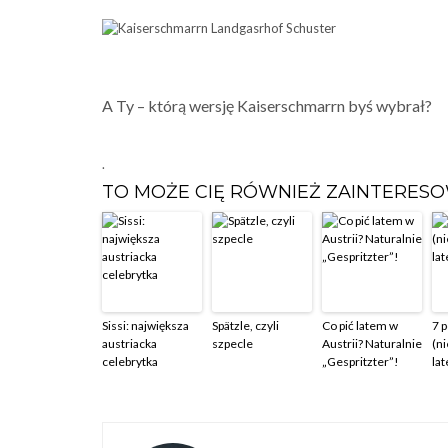
A Ty – którą wersję Kaiserschmarrn byś wybrał?
.
TO MOŻE CIĘ RÓWNIEŻ ZAINTERES
Sissi: największa
Spätzle, czyli
Co pić latem w
7 
austriacka
szpecle
Austrii? Naturalnie
(ni
celebrytka
„Gespritzter”!
la