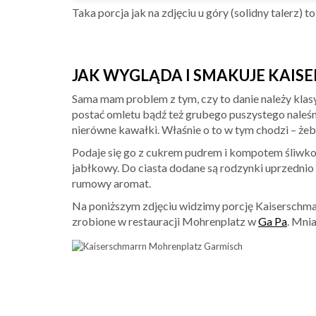
Taka porcja jak na zdjęciu u góry (solidny talerz) t
JAK WYGLĄDA I SMAKUJE KAI
Sama mam problem z tym, czy to danie należy klasy
postać omletu bądź też grubego puszystego naleś
nierówne kawałki. Właśnie o to w tym chodzi – że
Podaje się go z cukrem pudrem i kompotem śliwko
jabłkowy. Do ciasta dodane są rodzynki uprzedni
rumowy aromat.
Na poniższym zdjęciu widzimy porcję Kaiserschmar
zrobione w restauracji Mohrenplatz w
Ga Pa
. Mni