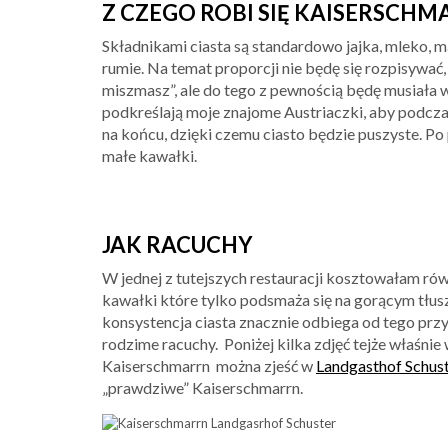
Z CZEGO ROBI SIĘ KAISERSCHM
Składnikami ciasta są standardowo jajka, mleko, m
rumie. Na temat proporcji nie będę się rozpisywać,
miszmasz”, ale do tego z pewnością będę musiała 
podkreślają moje znajome Austriaczki, aby podcza
na końcu, dzięki czemu ciasto będzie puszyste. P
małe kawałki.
JAK RACUCHY
W jednej z tutejszych restauracji kosztowałam rów
kawałki które tylko podsmaża się na gorącym tłus
konsystencja ciasta znacznie odbiega od tego prz
rodzime racuchy. Poniżej kilka zdjęć tejże właśni
Kaiserschmarrn można zjeść w
Landgasthof Schus
„prawdziwe” Kaiserschmarrn.