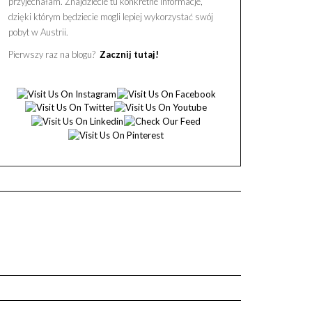
przyjechałam. Znajdziecie tu konkretne informacje,
dzięki którym będziecie mogli lepiej wykorzystać swój
pobyt w Austrii.
Pierwszy raz na blogu?
Zacznij tutaj!