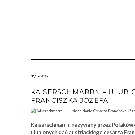
Skip
to
content
06/09/2016
KAISERSCHMARRN – ULUBI
FRANCISZKA JÓZEFA
Kaiserschmarrn, nazywany przez Polaków c
ulubionych dań austriackiego cesarza Fran