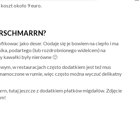
o koszt około 9 euro.
SERSCHMARRN?
fikowac jako deser. Oodaje się je bowiem na ciepło i ma
nika, podartego (lub rozdrobnionego widelcem) na
by kawałki były nierówne 🙂
wym, w restauracjach często dodatkiem jest też mus
o namoczone w rumie, więc często można wyczuć delikatny
rn, tutaj jeszcze z dodatkiem płatków migdałów. Zdjęcie
am!