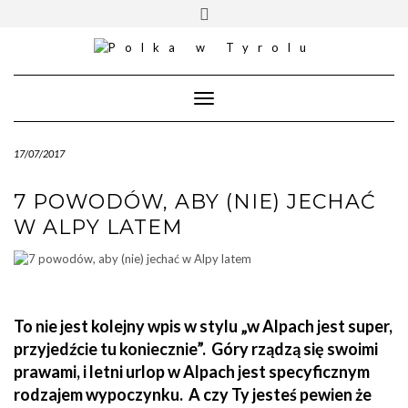
Skip
Toggle
to
header
content
Toggle
Navigation
17/07/2017
7 POWODÓW, ABY (NIE) JECHAĆ
W ALPY LATEM
To nie jest kolejny wpis w stylu „w Alpach jest super,
przyjedźcie tu koniecznie”. Góry rządzą się swoimi
prawami, i letni urlop w Alpach jest specyficznym
rodzajem wypoczynku. A czy Ty jesteś pewien że