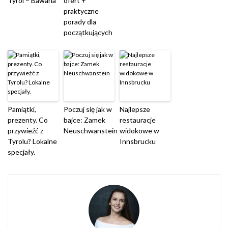
Tyrol – Bawaria
ofert +
praktyczne
porady dla
początkujących
Pamiątki,
Poczuj się jak w
Najlepsze
prezenty. Co
bajce: Zamek
restauracje
przywieźć z
Neuschwanstein
widokowe w
Tyrolu? Lokalne
Innsbrucku
specjały.