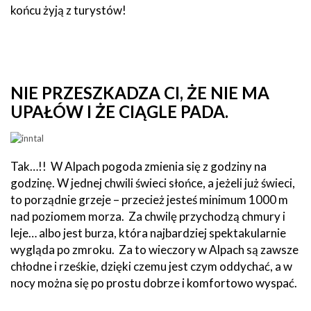
końcu żyją z turystów!
NIE PRZESZKADZA CI, ŻE NIE MA
UPAŁÓW I ŻE CIĄGLE PADA.
Tak…!! W Alpach pogoda zmienia się z godziny na
godzinę. W jednej chwili świeci słońce, a jeżeli już świeci,
to porządnie grzeje – przecież jesteś minimum 1000 m
nad poziomem morza. Za chwilę przychodzą chmury i
leje… albo jest burza, która najbardziej spektakularnie
wygląda po zmroku. Za to wieczory w Alpach są zawsze
chłodne i rześkie, dzięki czemu jest czym oddychać, a w
nocy można się po prostu dobrze i komfortowo wyspać.