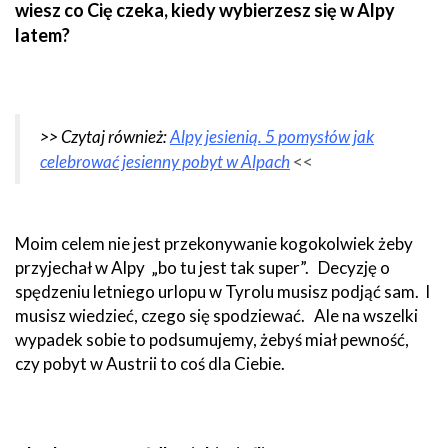
wiesz co Cię czeka, kiedy wybierzesz się w Alpy
latem?
>> Czytaj również:
Alpy jesienią. 5 pomysłów jak
celebrować jesienny pobyt w Alpach
<<
Moim celem nie jest przekonywanie kogokolwiek żeby
przyjechał w Alpy „bo tu jest tak super”. Decyzję o
spędzeniu letniego urlopu w Tyrolu musisz podjąć sam. I
musisz wiedzieć, czego się spodziewać. Ale na wszelki
wypadek sobie to podsumujemy, żebyś miał pewność,
czy pobyt w Austrii to coś dla Ciebie.