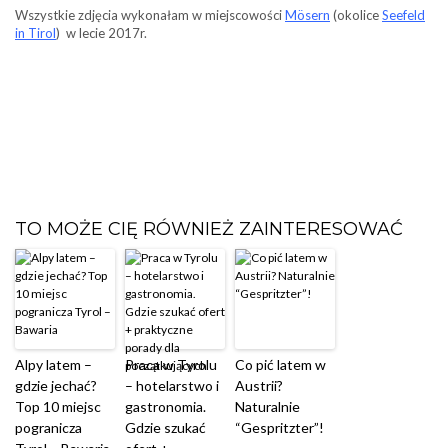
Wszystkie zdjęcia wykonałam w miejscowości
Mösern
(okolice
Seefeld
in Tirol
) w lecie 2017r.
TO MOŻE CIĘ RÓWNIEŻ ZAINTERESOWAĆ
Alpy latem –
Praca w Tyrolu
Co pić latem w
gdzie jechać?
– hotelarstwo i
Austrii?
Top 10 miejsc
gastronomia.
Naturalnie
pogranicza
Gdzie szukać
“Gespritzter”!