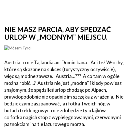
NIE MASZ PARCIA, ABY SPĘDZAĆ
URLOP W „MODNYM” MIEJSCU.
Austria to nie Tajlandia ani Dominikana. Ani też Włochy,
które są skazane na sukces (turystyczny oczywiście),
więc są modne zawsze. Austria…??? A co tam w ogóle
można robić…? Austria nie jest „modna” i kiedy powiesz
znajomym, że spędziłeś urlop chodząc po Alpach,
prawdopodobnie nie opadnie im szczęka z wrażenia. Nie
będzie czym zaszpanować, a i fotka Twoich nóg w
butach trekkingowych nie zdobędzie tylu lajków
co fotka nagich stóp z wypielęgnowanymi, czerwonymi
paznokciami na tle lazurowego morza.